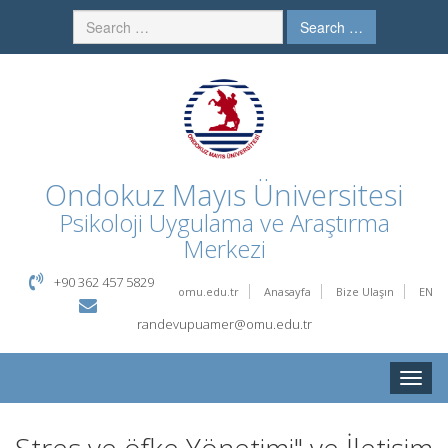
Search …
Ondokuz Mayıs Üniversitesi
Psikoloji Uygulama ve Araştırma
Merkezi
+90 362 457 5829
omu.edu.tr
Anasayfa
Bize Ulaşın
EN
randevupuamer@omu.edu.tr
Toggle
naviga